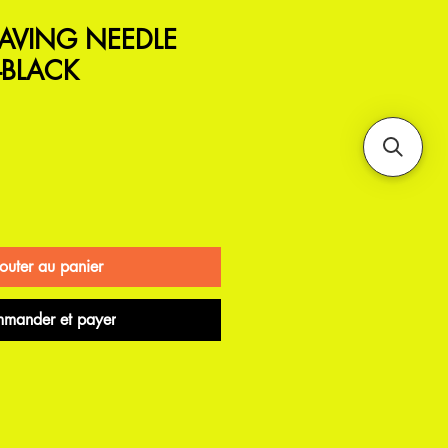
AVING NEEDLE
-BLACK
outer au panier
mander et payer