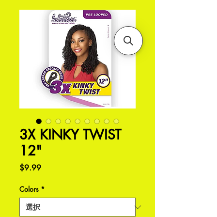
3X KINKY TWIST
12"
価
$9.99
格
Colors
*