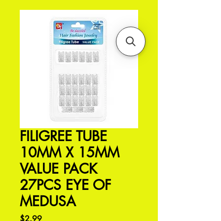
FILIGREE TUBE
10MM X 15MM
VALUE PACK
27PCS EYE OF
MEDUSA
価
$2.99