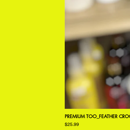
PREMIUM TOO_FEATHER CROC
価格
$25.99