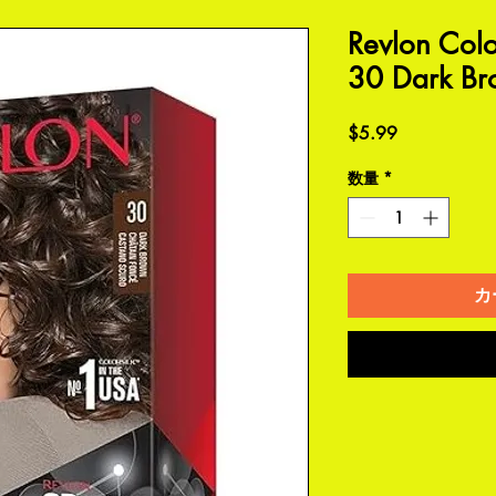
Revlon Colo
30 Dark B
価
$5.99
格
数量
*
カ