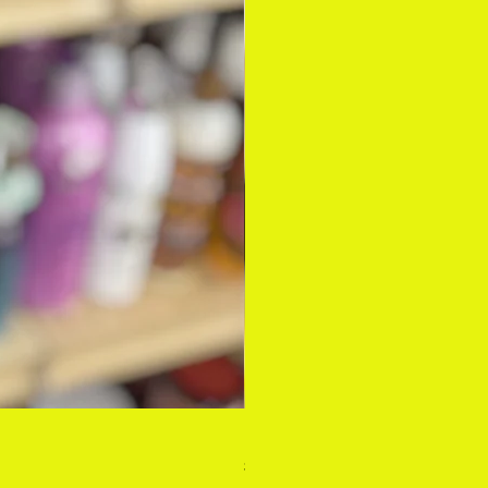
DEEP WAVE 18" FEATHER CROC
価格
$77.99