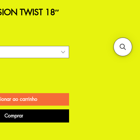
SION TWIST 18″
ionar ao carrinho
Comprar