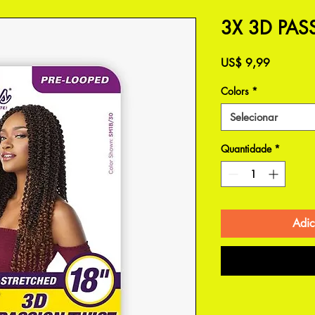
3X 3D PAS
Preço
US$ 9,99
Colors
*
Selecionar
Quantidade
*
Adic