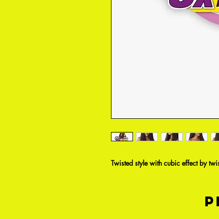
Twisted style with cubic effect by twi
P