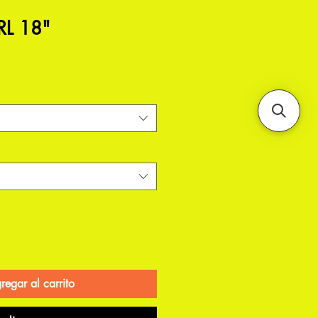
L 18"
regar al carrito