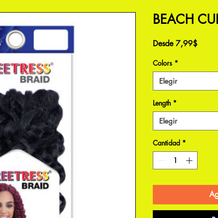
BEACH CUR
Precio
Desde
7,99$
de
Colors
*
oferta
Elegir
Length
*
Elegir
Cantidad
*
Ag