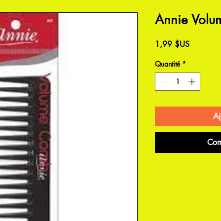
Annie Volu
Prix
1,99 $US
Quantité
*
Aj
Com