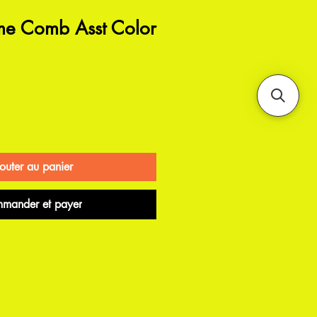
me Comb Asst Color
outer au panier
mander et payer