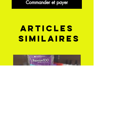
Commander et payer
Articles
similaires
PREMIUM TOO_FEATHER
DEEP WAVE 18" FEA