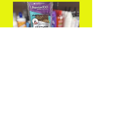
PREMIUM TOO_FEATHER
DEEP WAVE 18" FEA
CROCHET_DEEP 18"
CROCHET Color: 
価格
$25.99
カートに追加する