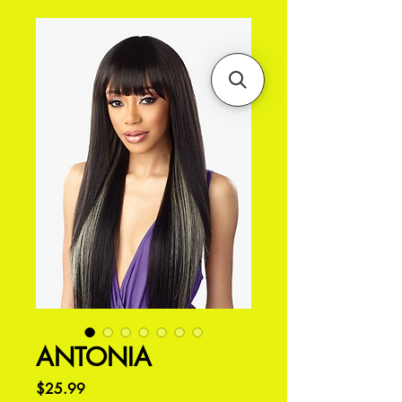
ANTONIA
価
$25.99