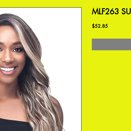
MLF263 SU
価
$52.85
格