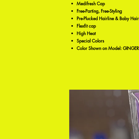
Medifresh Cap
Free-Parting, Free-Styling
Pre-Plucked Hairline & Baby Hair
Flexfit cap
High Heat
Special Colors
Color Shown on Model: GINGE