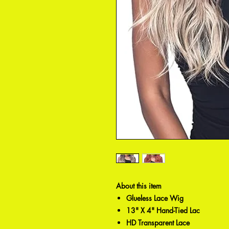
About this item
Glueless Lace Wig
13" X 4" Hand-Tied Lac
HD Transparent Lace