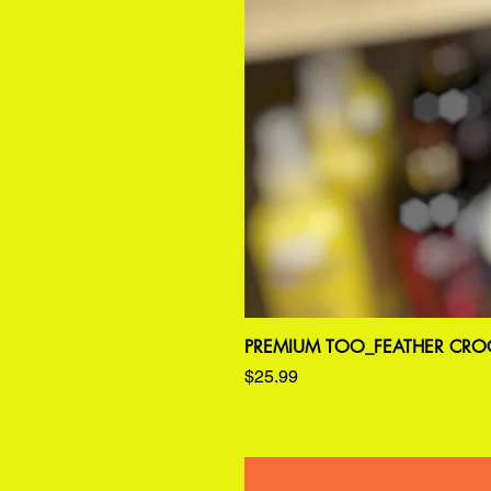
PREMIUM TOO_FEATHER CROC
価格
$25.99