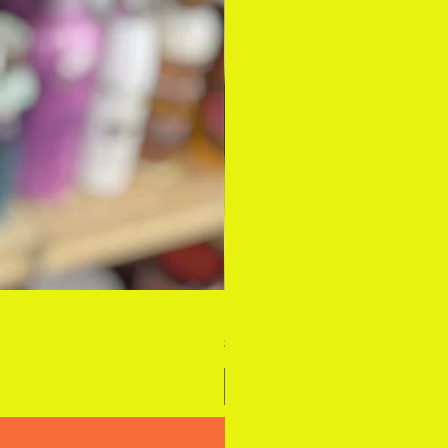
DEEP WAVE 18" FEATHER CROC
価格
$77.99