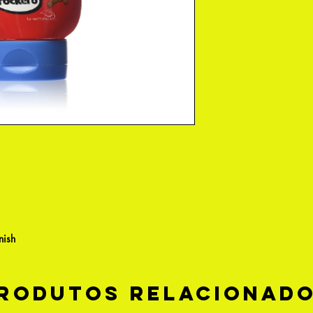
nish
rodutos relacionad